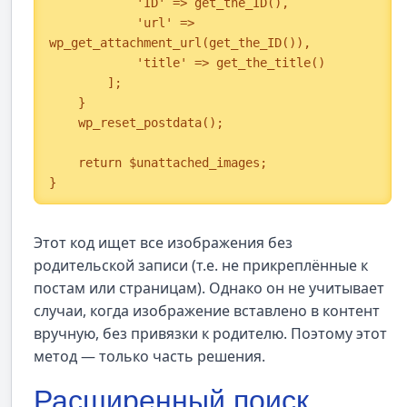
            'ID' => get_the_ID(),

            'url' => 
wp_get_attachment_url(get_the_ID()),

            'title' => get_the_title()

        ];

    }

    wp_reset_postdata();

    return $unattached_images;

}
Этот код ищет все изображения без
родительской записи (т.е. не прикреплённые к
постам или страницам). Однако он не учитывает
случаи, когда изображение вставлено в контент
вручную, без привязки к родителю. Поэтому этот
метод — только часть решения.
Расширенный поиск