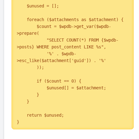
    $unused = [];

    foreach ($attachments as $attachment) {

        $count = $wpdb->get_var($wpdb-
>prepare(

            "SELECT COUNT(*) FROM {$wpdb-
>posts} WHERE post_content LIKE %s",

            '%' . $wpdb-
>esc_like($attachment['guid']) . '%'

        ));

        if ($count == 0) {

            $unused[] = $attachment;

        }

    }

    return $unused;

}