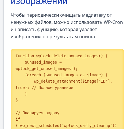
изображений
Чтобы периодически очищать медиатеку от
ненужных файлов, можно использовать WP-Cron
и написать функцию, которая удаляет
изображения по результатам поиска:
function wplock_delete_unused_images() {

    $unused_images = 
wplock_get_unused_images();

    foreach ($unused_images as $image) {

        wp_delete_attachment($image['ID'], 
true); // Полное удаление

    }

}

// Планируем задачу

if 
(!wp_next_scheduled('wplock_daily_cleanup')) 