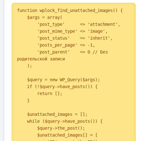
function wplock_find_unattached_images() {

    $args = array(

        'post_type'      => 'attachment',

        'post_mime_type' => 'image',

        'post_status'    => 'inherit',

        'posts_per_page' => -1,

        'post_parent'    => 0 // Без 
родительской записи

    );

    $query = new WP_Query($args);

    if (!$query->have_posts()) {

        return [];

    }

    $unattached_images = [];

    while ($query->have_posts()) {

        $query->the_post();

        $unattached_images[] = [
