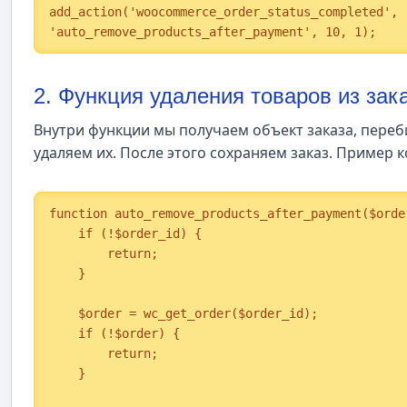
add_action('woocommerce_order_status_completed', 
'auto_remove_products_after_payment', 10, 1);
2. Функция удаления товаров из зак
Внутри функции мы получаем объект заказа, переб
удаляем их. После этого сохраняем заказ. Пример к
function auto_remove_products_after_payment($order
    if (!$order_id) {

        return;

    }

    $order = wc_get_order($order_id);

    if (!$order) {

        return;

    }
