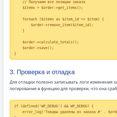
    // Получаем все позиции заказа

    $items = $order->get_items();

    foreach ($items as $item_id => $item) {

        $order->remove_item($item_id);

    }

    $order->calculate_totals();

    $order->save();

}
3. Проверка и отладка
Для отладки полезно записывать логи изменения з
логирование в функцию для проверки, что она сраб
if (defined('WP_DEBUG') && WP_DEBUG) {

    error_log('Товары удалены из заказа #' . $order_id);
