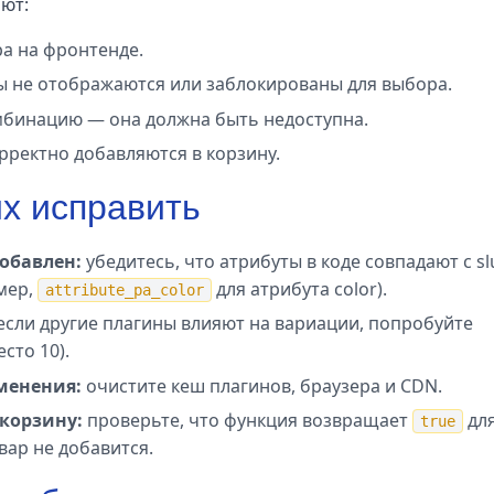
ют:
а на фронтенде.
ы не отображаются или заблокированы для выбора.
бинацию — она должна быть недоступна.
рректно добавляются в корзину.
их исправить
обавлен:
убедитесь, что атрибуты в коде совпадают с sl
мер,
для атрибута color).
attribute_pa_color
если другие плагины влияют на вариации, попробуйте
сто 10).
менения:
очистите кеш плагинов, браузера и CDN.
корзину:
проверьте, что функция возвращает
дл
true
вар не добавится.