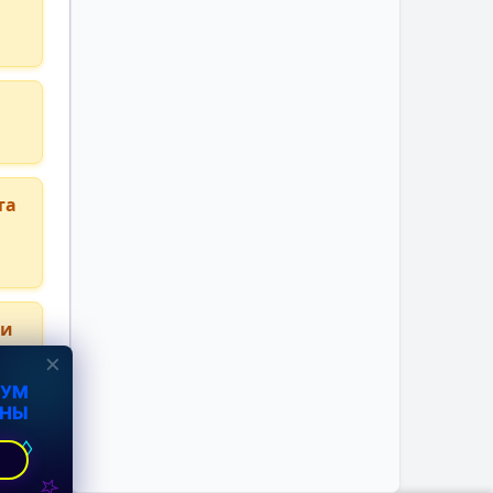
та
ки
×
ИУМ
ИНЫ