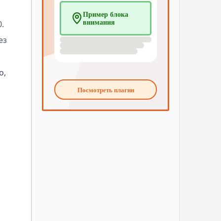
.
ез
о,