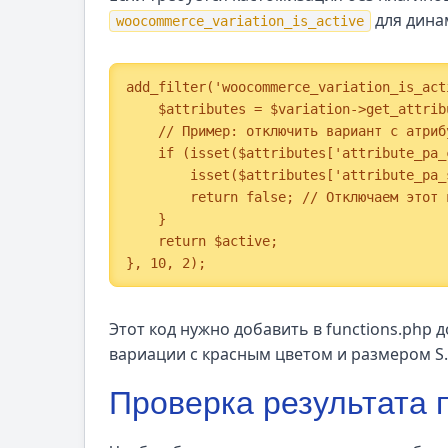
для дина
woocommerce_variation_is_active
add_filter('woocommerce_variation_is_act
    $attributes = $variation->get_attributes();

    // Пример: отключить вариант с атрибутом color = red и size = S

    if (isset($attributes['attribute_pa_color']) && $attributes['attribute_pa_color'] === 'red' &&

        isset($attributes['attribute_pa_size']) && $attributes['attribute_pa_size'] === 's') {

        return false; // Отключаем этот вариант

    }

    return $active;

}, 10, 2);
Этот код нужно добавить в functions.php
вариации с красным цветом и размером S.
Проверка результата 