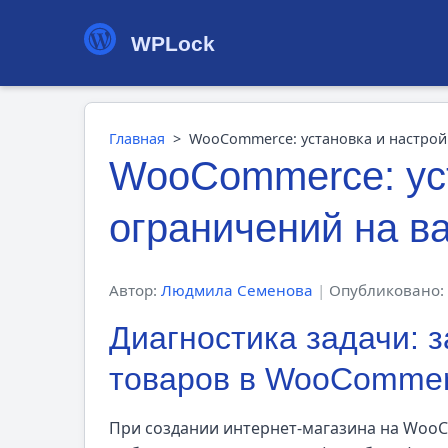
WPLock
Главная
>
WooCommerce: установка и настрой
WooCommerce: уст
ограничений на в
Автор:
Людмила Семенова
|
Опубликовано: 
Диагностика задачи: 
товаров в WooComme
При создании интернет-магазина на Woo