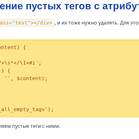
ение пустых тегов с атриб
, и их тоже нужно удалять. Для э
ass="test"></div>
ntent) {

_all_empty_tags');
яем пустые теги с ними.