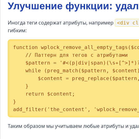
Улучшение функции: удал
Иногда теги содержат атрибуты, например
<div cl
гибким:
function wplock_remove_all_empty_tags($co
    // Паттерн для тегов с атрибутами

    $pattern = '#<(p|div|span)(\s+[^>]*)?>\s*</\1>#i';

    while (preg_match($pattern, $content)) {

        $content = preg_replace($pattern, '', $content);

    }

    return $content;

}

add_filter('the_content', 'wplock_remove
Таким образом мы учитываем любые атрибуты и удал