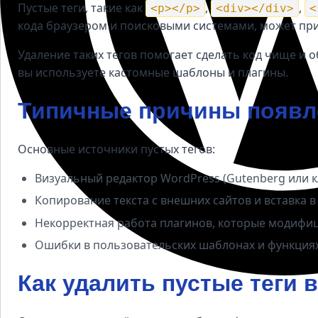
Пустые теги, такие как
,
,
<p></p>
<div></div>
<
кода браузером и поисковыми системами, может при
Удаление таких тегов помогает сделать код чище и 
вы используете кастомные шаблоны и плагины.
Типичные причины появле
Основные источники пустых тегов:
Визуальный редактор WordPress (Gutenberg или 
Копирование текста с внешних сайтов и вставка 
Некорректная работа плагинов, которые модифи
Ошибки в пользовательских шаблонах и функция
Как удалить пустые теги