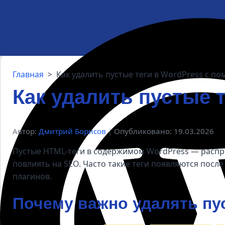
Главная
>
Как удалить пустые теги в WordPress с п
Как удалить пустые 
Автор:
Дмитрий Борисов
|
Опубликовано: 19.03.2026
Пустые HTML-теги в содержимом WordPress — распро
повлиять на SEO. Часто такие теги появляются посл
плагинов.
Почему важно удалять пус