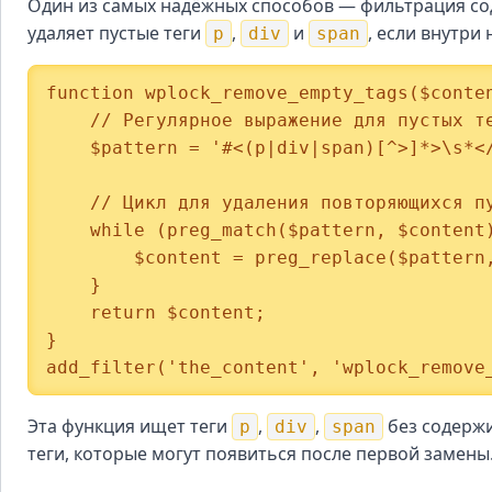
Один из самых надёжных способов — фильтрация со
удаляет пустые теги
,
и
, если внутри 
p
div
span
function wplock_remove_empty_tags($conten
    // Регулярное выражение для пустых тегов p, div, span

    $pattern = '#<(p|div|span)[^>]*>\s*</\1>#i';

    // Цикл для удаления повторяющихся пустых тегов

    while (preg_match($pattern, $content)) {

        $content = preg_replace($pattern, '', $content);

    }

    return $content;

}

add_filter('the_content', 'wplock_remove
Эта функция ищет теги
,
,
без содержи
p
div
span
теги, которые могут появиться после первой замены