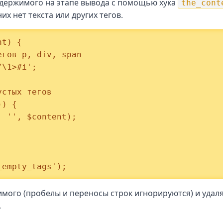
держимого на этапе вывода с помощью хука
the_cont
них нет текста или других тегов.
t) {

_empty_tags');
мого (пробелы и переносы строк игнорируются) и удаля
.