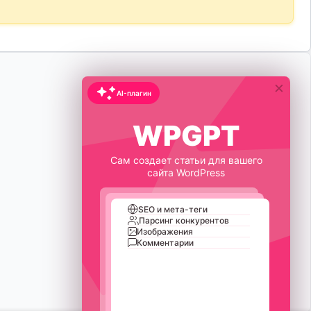
×
AI-плагин
WPGPT
Сам создает статьи для вашего
сайта WordPress
SEO и мета-теги
Парсинг конкурентов
Изображения
Комментарии