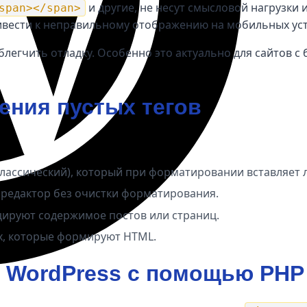
и другие, не несут смысловой нагрузки 
span></span>
вести к неправильному отображению на мобильных устр
облегчить отладку. Особенно это актуально для сайтов
ния пустых тегов
классический), который при форматировании вставляет 
в редактор без очистки форматирования.
цируют содержимое постов или страниц.
х, которые формируют HTML.
 в WordPress с помощью PH