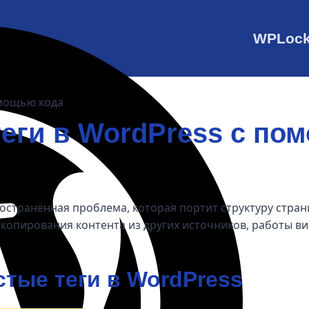
WPLoc
омощью кода
теги в WordPress с по
странённая проблема, которая портит структуру стран
е копирования контента из других источников, работы в
тые теги в WordPress