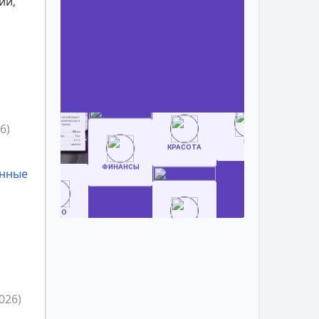
ии,
6)
анные
026)