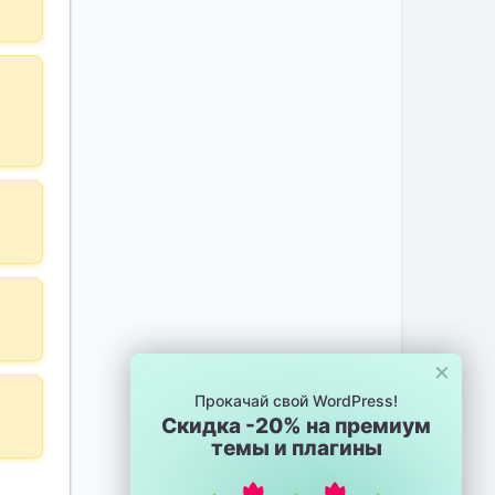
×
Прокачай свой WordPress!
Скидка -20% на премиум
темы и плагины