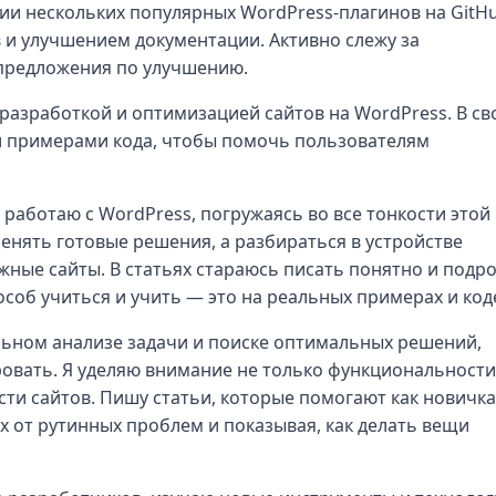
ии нескольких популярных WordPress-плагинов на GitHu
 и улучшением документации. Активно слежу за
 предложения по улучшению.
разработкой и оптимизацией сайтов на WordPress. В св
и примерами кода, чтобы помочь пользователям
т работаю с WordPress, погружаясь во все тонкости этой
енять готовые решения, а разбираться в устройстве
жные сайты. В статьях стараюсь писать понятно и подр
особ учиться и учить — это на реальных примерах и код
льном анализе задачи и поиске оптимальных решений,
овать. Я уделяю внимание не только функциональности
сти сайтов. Пишу статьи, которые помогают как новичка
х от рутинных проблем и показывая, как делать вещи