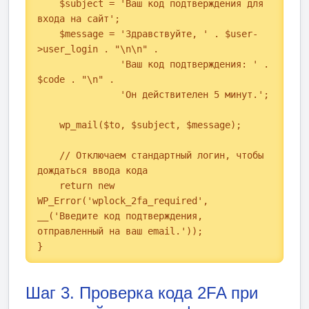
    $subject = 'Ваш код подтверждения для 
входа на сайт';

    $message = 'Здравствуйте, ' . $user-
>user_login . "\n\n" .

               'Ваш код подтверждения: ' . 
$code . "\n" .

               'Он действителен 5 минут.';

    wp_mail($to, $subject, $message);

    // Отключаем стандартный логин, чтобы 
дождаться ввода кода

    return new 
WP_Error('wplock_2fa_required', 
__('Введите код подтверждения, 
отправленный на ваш email.'));

}
Шаг 3. Проверка кода 2FA при