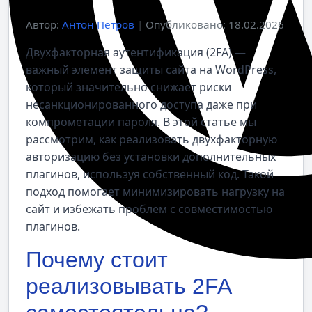
Автор:
Антон Петров
|
Опубликовано: 18.02.2026
Двухфакторная аутентификация (2FA) —
важный элемент защиты сайта на WordPress,
который значительно снижает риски
несанкционированного доступа даже при
компрометации пароля. В этой статье мы
рассмотрим, как реализовать двухфакторную
авторизацию без установки дополнительных
плагинов, используя собственный код. Такой
подход помогает минимизировать нагрузку на
сайт и избежать проблем с совместимостью
плагинов.
Почему стоит
реализовывать 2FA