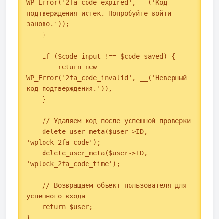
WP_Error('2fa_code_expired', __('Код 
подтверждения истёк. Попробуйте войти 
заново.'));

    }

    if ($code_input !== $code_saved) {

        return new 
WP_Error('2fa_code_invalid', __('Неверный 
код подтверждения.'));

    }

    // Удаляем код после успешной проверки

    delete_user_meta($user->ID, 
'wplock_2fa_code');

    delete_user_meta($user->ID, 
'wplock_2fa_code_time');

    // Возвращаем объект пользователя для 
успешного входа

    return $user;

}