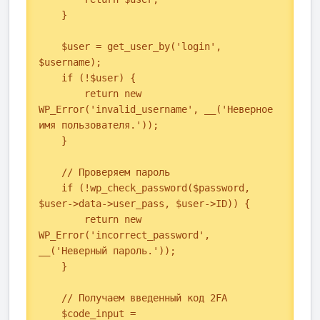
    }

    $user = get_user_by('login', 
$username);

    if (!$user) {

        return new 
WP_Error('invalid_username', __('Неверное 
имя пользователя.'));

    }

    // Проверяем пароль

    if (!wp_check_password($password, 
$user->data->user_pass, $user->ID)) {

        return new 
WP_Error('incorrect_password', 
__('Неверный пароль.'));

    }

    // Получаем введенный код 2FA

    $code_input = 