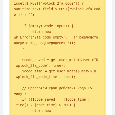
isset($_POST['wplock_2fa_code']) ? 
sanitize_text_field($_POST['wplock_2fa_cod
e']) : '';

    if (empty($code_input)) {

        return new 
WP_Error('2fa_code_empty', __('Пожалуйста, 
введите код подтверждения.'));

    }

    $code_saved = get_user_meta($user->ID, 
'wplock_2fa_code', true);

    $code_time = get_user_meta($user->ID, 
'wplock_2fa_code_time', true);

    // Проверяем срок действия кода (5 
минут)

    if (!$code_saved || !$code_time || 
(time() - $code_time) > 300) {

        return new 