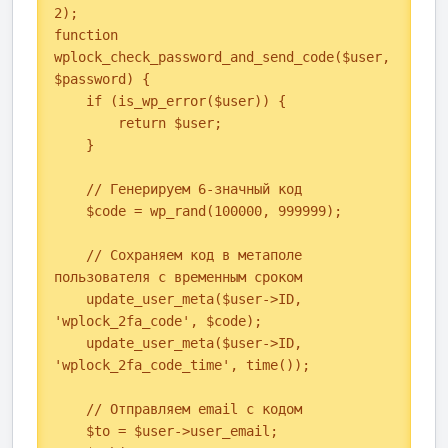
2);

function 
wplock_check_password_and_send_code($user, 
$password) {

    if (is_wp_error($user)) {

        return $user;

    }

    // Генерируем 6-значный код

    $code = wp_rand(100000, 999999);

    // Сохраняем код в метаполе 
пользователя с временным сроком

    update_user_meta($user->ID, 
'wplock_2fa_code', $code);

    update_user_meta($user->ID, 
'wplock_2fa_code_time', time());

    // Отправляем email с кодом

    $to = $user->user_email;
