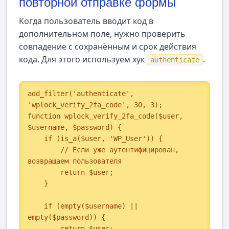
повторной отправке формы
Когда пользователь вводит код в
дополнительном поле, нужно проверить
совпадение с сохранённым и срок действия
кода. Для этого используем хук
.
authenticate
add_filter('authenticate', 
'wplock_verify_2fa_code', 30, 3);

function wplock_verify_2fa_code($user, 
$username, $password) {

    if (is_a($user, 'WP_User')) {

        // Если уже аутентифицирован, 
возвращаем пользователя

        return $user;

    }

    if (empty($username) || 
empty($password)) {

        return $user;
