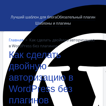
Лучший шаблон для блога
Обязательный плагин
Шаблоны и плагины
Главная
>
Как сделать двойную авторизацию
в WordPress без плагинов
Как сделать
двойную
авторизацию в
WordPress без
плагинов