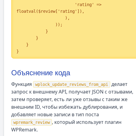
                        'rating' => 
floatval($review['rating']),

                    ),

                ));

            }

        }

    }

}
Объяснение кода
Функция
делает
wplock_update_reviews_from_api
запрос к внешнему API, получает JSON с отзывами,
затем проверяет, есть ли уже отзывы с таким же
внешним ID, чтобы избежать дублирования, и
добавляет новые записи в тип поста
, который использует плагин
wpremark_review
WPRemark.