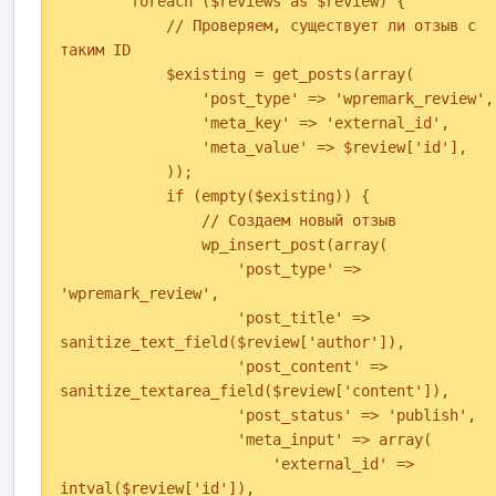
        foreach ($reviews as $review) {

            // Проверяем, существует ли отзыв с 
таким ID

            $existing = get_posts(array(

                'post_type' => 'wpremark_review',

                'meta_key' => 'external_id',

                'meta_value' => $review['id'],

            ));

            if (empty($existing)) {

                // Создаем новый отзыв

                wp_insert_post(array(

                    'post_type' => 
'wpremark_review',

                    'post_title' => 
sanitize_text_field($review['author']),

                    'post_content' => 
sanitize_textarea_field($review['content']),

                    'post_status' => 'publish',

                    'meta_input' => array(

                        'external_id' => 
intval($review['id']),
