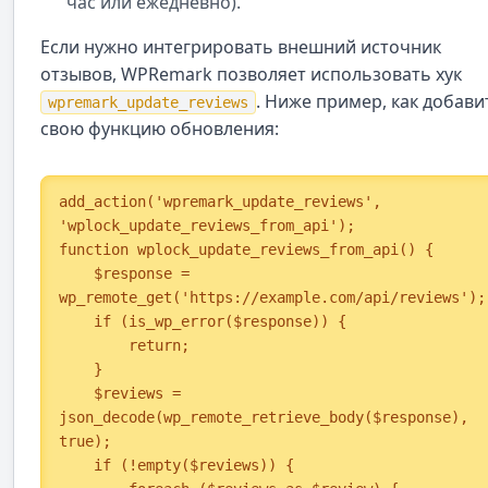
час или ежедневно).
Если нужно интегрировать внешний источник
отзывов, WPRemark позволяет использовать хук
. Ниже пример, как добави
wpremark_update_reviews
свою функцию обновления:
add_action('wpremark_update_reviews', 
'wplock_update_reviews_from_api');

function wplock_update_reviews_from_api() {

    $response = 
wp_remote_get('https://example.com/api/reviews');

    if (is_wp_error($response)) {

        return;

    }

    $reviews = 
json_decode(wp_remote_retrieve_body($response), 
true);

    if (!empty($reviews)) {
