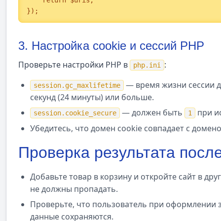
    return $uris;

});
3. Настройка cookie и сессий PHP
Проверьте настройки PHP в
:
php.ini
— время жизни сессии д
session.gc_maxlifetime
секунд (24 минуты) или больше.
— должен быть
при и
session.cookie_secure
1
Убедитесь, что домен cookie совпадает с домено
Проверка результата посл
Добавьте товар в корзину и откройте сайт в др
не должны пропадать.
Проверьте, что пользователь при оформлении за
данные сохраняются.