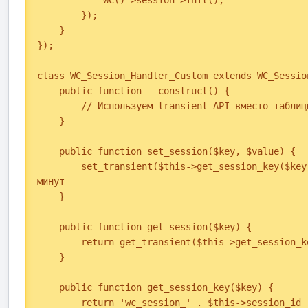
        });

    }

});

class WC_Session_Handler_Custom extends WC_Session
    public function __construct() {

        // Используем transient API вместо таблицы wp_woocommerce_sessions

    }

    public function set_session($key, $value) {

        set_transient($this->get_session_key($key), $value, 60 * 30); // 30 
минут

    }

    public function get_session($key) {

        return get_transient($this->get_session_key($key));

    }

    public function get_session_key($key) {

        return 'wc_session_' . $this->session_id . '_' . $key;
