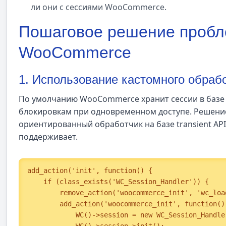
ли они с сессиями WooCommerce.
Пошаговое решение пробле
WooCommerce
1. Использование кастомного обраб
По умолчанию WooCommerce хранит сессии в базе 
блокировкам при одновременном доступе. Решени
ориентированный обработчик на базе transient API 
поддерживает.
add_action('init', function() {

    if (class_exists('WC_Session_Handler')) {

        remove_action('woocommerce_init', 'wc_load_session');

        add_action('woocommerce_init', function() {

            WC()->session = new WC_Session_Handler_Custom();

            WC()->session->init();
